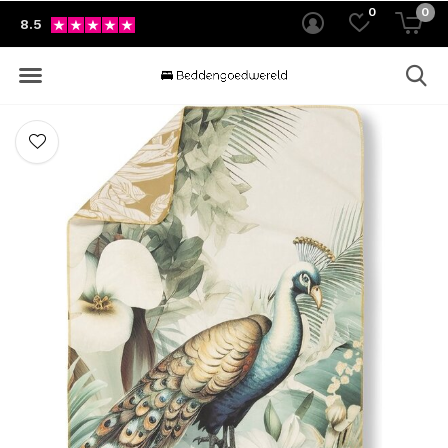
0
0
8.5