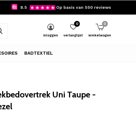
8.5
Op basis van 550 reviews
0
0
inloggen
verlanglijst
winkelwagen
SOIRES
BADTEXTIEL
ekbedovertrek Uni Taupe -
ezel