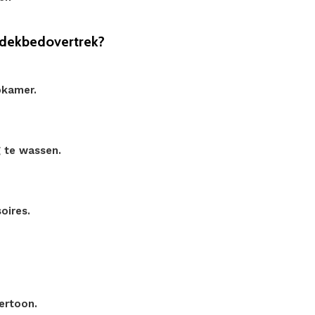
 dekbedovertrek?
pkamer.
g te wassen.
oires.
ertoon.