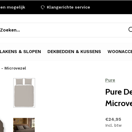
len mogelijk
Klangerichte service
LAKENS & SLOPEN
DEKBEDDEN & KUSSENS
WOONACCE
 - Microvezel
Pure
Pure D
Microv
€24,95
Incl. btw