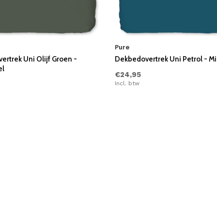
Pure
rtrek Uni Olijf Groen -
Dekbedovertrek Uni Petrol - M
el
€24,95
Incl. btw