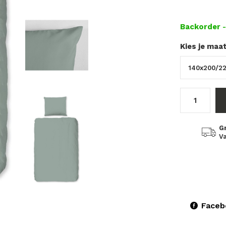
Backorder
Kies je maa
G
Va
Faceb