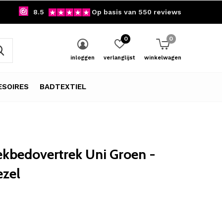
8.5
Op basis van 550 reviews
0
0
inloggen
verlanglijst
winkelwagen
SOIRES
BADTEXTIEL
ekbedovertrek Uni Groen -
ezel