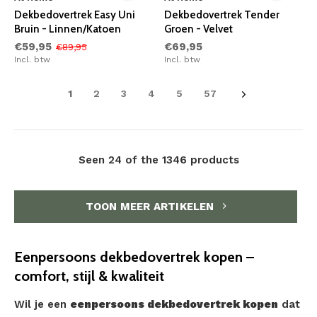
Dekbedovertrek Easy Uni
Dekbedovertrek Tender
Bruin - Linnen/Katoen
Groen - Velvet
€59,95
€69,95
€89,95
Incl. btw
Incl. btw
1
2
3
4
5
57
Seen 24 of the 1346 products
TOON MEER ARTIKELEN
Eenpersoons dekbedovertrek kopen –
comfort, stijl & kwaliteit
Wil je een
eenpersoons dekbedovertrek kopen
dat