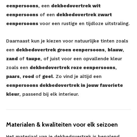
eenpersoons
, een
dekbedovertrek wit
eenpersoons
of een
dekbedovertrek zwart
eenpersoons
voor een rustige en tijdloze uitstraling.
Daarnaast kun je kiezen voor natuurlijke tinten zoals
een
dekbedovertrek groen eenpersoons
,
blauw
,
zand
of
taupe
, of juist voor een opvallende kleur
zoals een
dekbedovertrek roze eenpersoons
,
paars
,
rood
of
geel
. Zo vind je altijd een
eenpersoons dekbedovertrek in jouw favoriete
kleur
, passend bij elk interieur.
Materialen & kwaliteiten voor elk seizoen
Het materiaal van je dekbedovertrek is bepalend