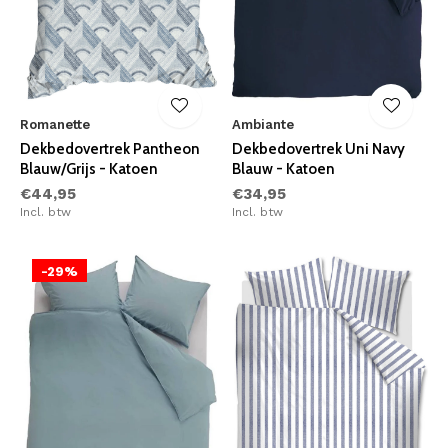
Romanette
Ambiante
Dekbedovertrek Pantheon
Dekbedovertrek Uni Navy
Blauw/Grijs - Katoen
Blauw - Katoen
€44,95
€34,95
Incl. btw
Incl. btw
-29%