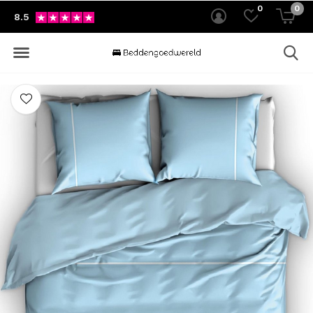
0
0
8.5