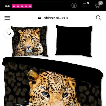
0
0
8.5