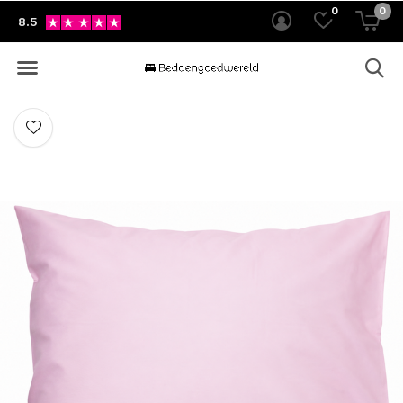
0
0
8.5