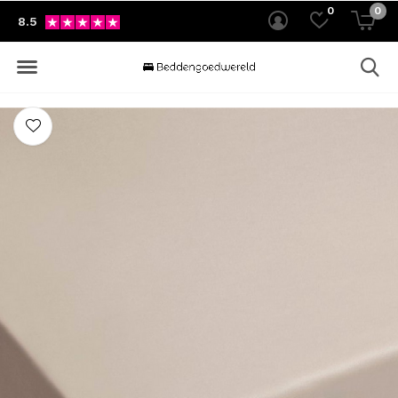
0
0
8.5