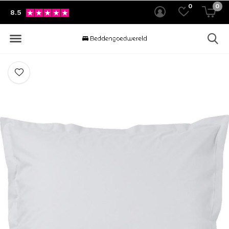
0
0
8.5