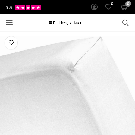
0
0
8.5