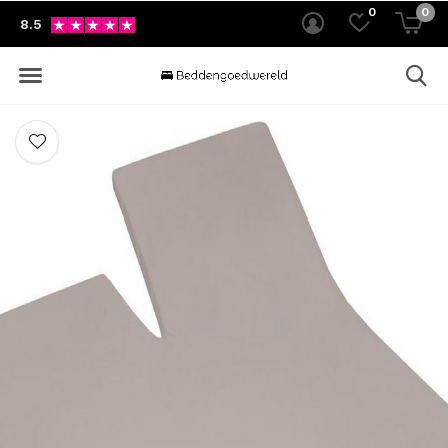
0
0
8.5