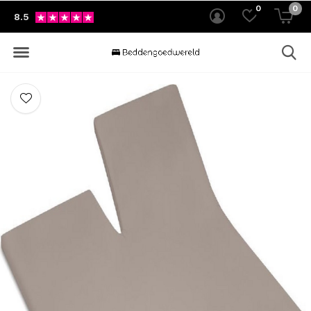
0
0
8.5