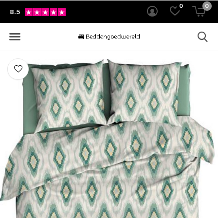
0
0
8.5