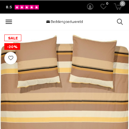
0
0
8.5
SALE
-20%