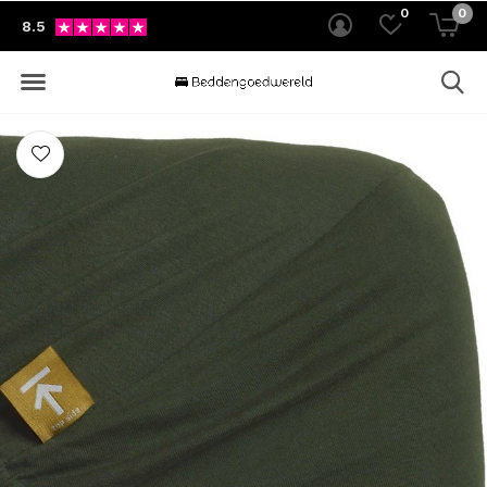
0
0
8.5