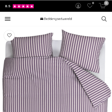
0
0
8.5