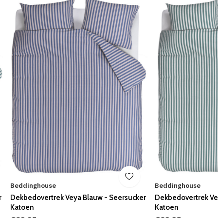
Beddinghouse
Beddinghouse
r
Dekbedovertrek Veya Blauw - Seersucker
Dekbedovertrek Ve
Katoen
Katoen