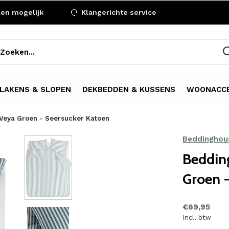
len mogelijk
Klangerichte service
LAKENS & SLOPEN
DEKBEDDEN & KUSSENS
WOONACCE
Veya Groen - Seersucker Katoen
Beddinghou
Beddin
Groen -
€69,95
Incl. btw