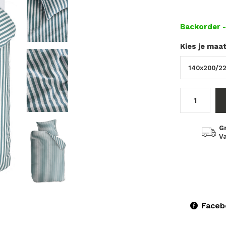
Backorder
Kies je maa
G
Va
Faceb