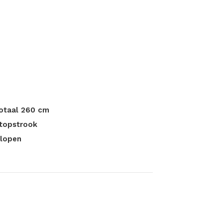
totaal 260 cm
stopstrook
slopen