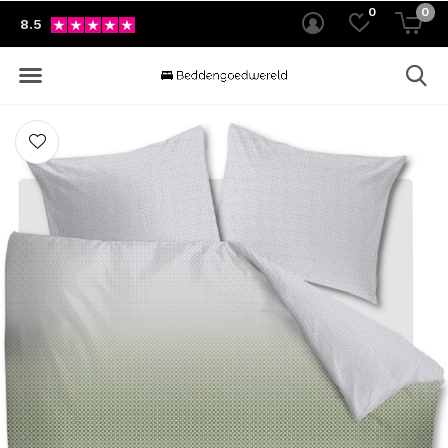
0
0
8.5