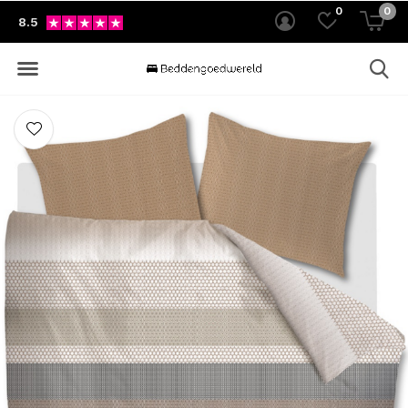
0
0
8.5