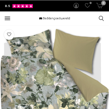
0
0
8.5