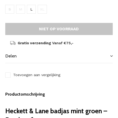
S
M
L
XL
NIET OP VOORRAAD
Gratis verzending
Vanaf €75,-
Delen
Toevoegen aan vergelijking
Productomschrijving
Heckett & Lane badjas mint groen –