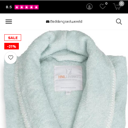
0
0
8.5
SALE
-21%