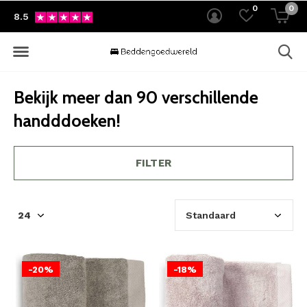
0
0
8.5
Bekijk meer dan 90 verschillende
handddoeken!
FILTER
-20%
-18%