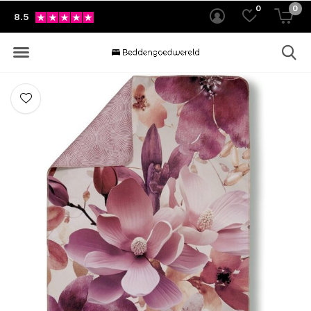
0
0
8.5