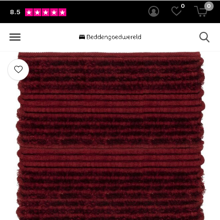
0
0
8.5