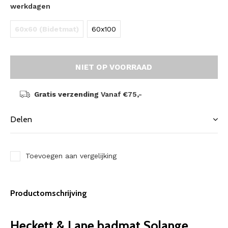
werkdagen
60x60 (Bidetmat)
60x100
NIET OP VOORRAAD
Gratis verzending
Vanaf €75,-
Delen
Toevoegen aan vergelijking
Productomschrijving
Heckett & Lane badmat Solange