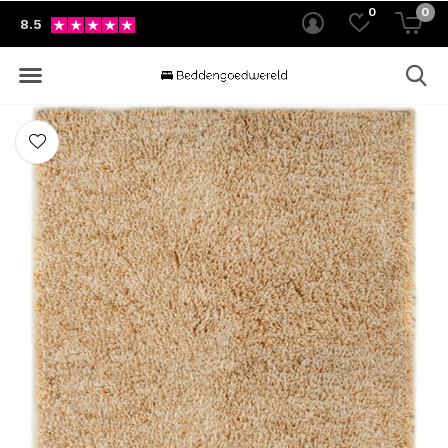
0
0
8.5