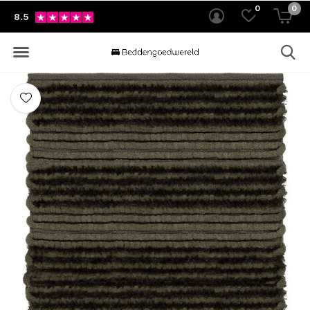
0
0
8.5