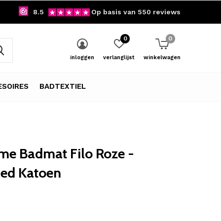
8.5
Op basis van 550 reviews
0
0
inloggen
verlanglijst
winkelwagen
SOIRES
BADTEXTIEL
me Badmat Filo Roze -
led Katoen