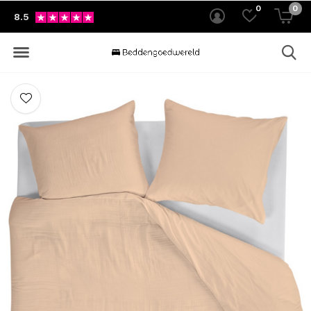
0
0
8.5