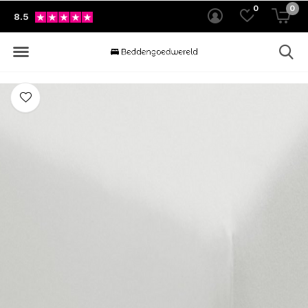
0
0
8.5