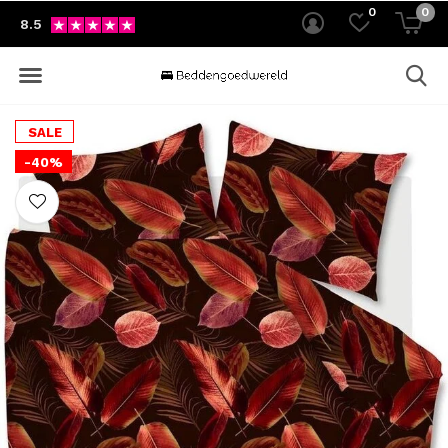
0
0
8.5
SALE
-40%