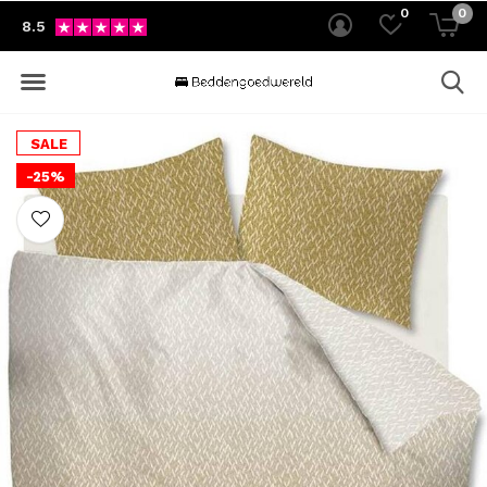
0
0
8.5
SALE
-25%