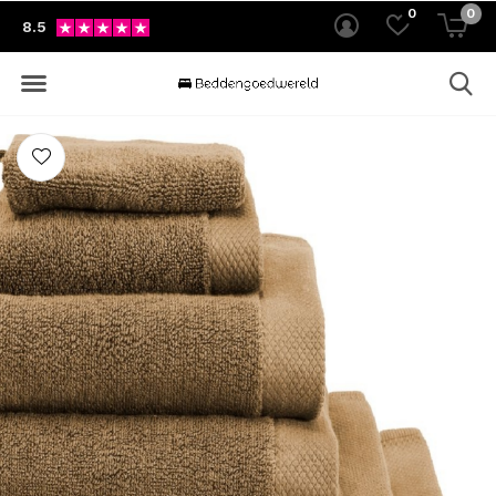
0
0
8.5