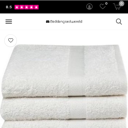
0
0
8.5