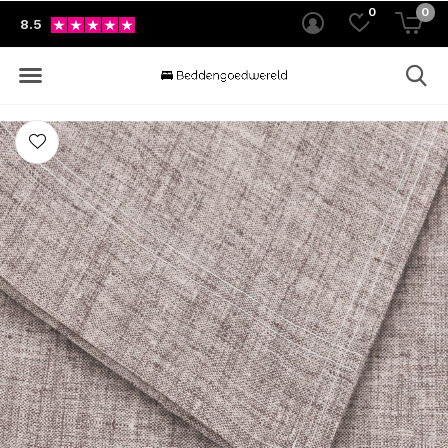
0
0
8.5