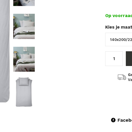
Op voorraa
Kies je maa
G
Va
Faceb