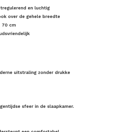
regulerend en luchtig
ook over de gehele breedte
x 70 cm
udsvriendelijk
derne uitstraling zonder drukke
eigentijdse sfeer in de slaapkamer.
ndersteunt een comfortabel