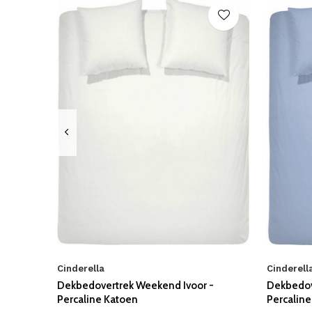
Cinderella
Cinderell
Dekbedovertrek Weekend Ivoor -
Dekbedov
Percaline Katoen
Percalin