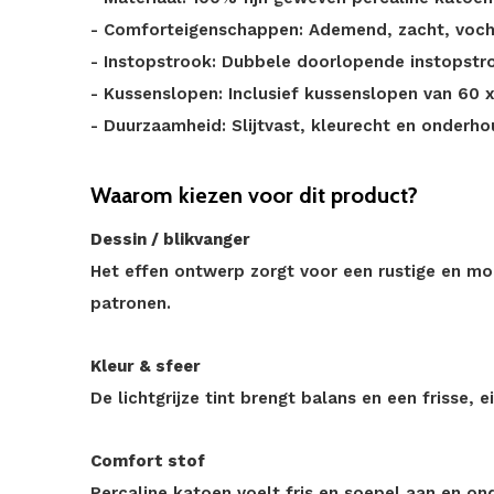
- Comforteigenschappen: Ademend, zacht, vocht
- Instopstrook: Dubbele doorlopende instopstr
- Kussenslopen: Inclusief kussenslopen van 60 
- Duurzaamheid: Slijtvast, kleurecht en onderho
Waarom kiezen voor dit product?
Dessin / blikvanger
Het effen ontwerp zorgt voor een rustige en mo
patronen.
Kleur & sfeer
De lichtgrijze tint brengt balans en een frisse, 
Comfort stof
Percaline katoen voelt fris en soepel aan en o