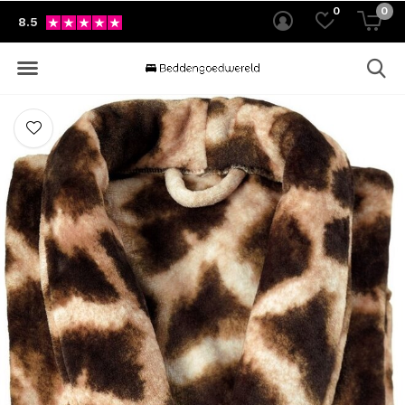
0
0
8.5