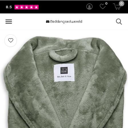
0
0
8.5