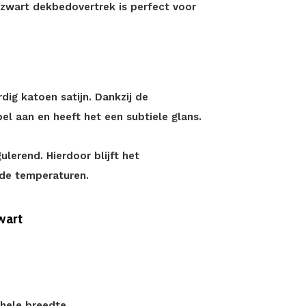
le zwart dekbedovertrek is perfect voor
ig katoen satijn. Dankzij de
pel aan en heeft het een subtiele glans.
lerend. Hierdoor blijft het
nde temperaturen.
wart
hele breedte