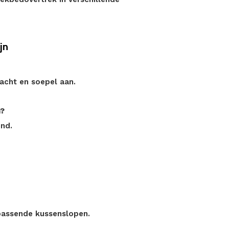
jn
zacht en soepel aan.
n?
end.
passende kussenslopen.