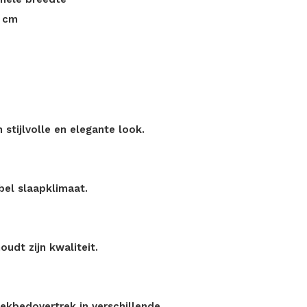
0 cm
stijlvolle en elegante look.
bel slaapklimaat.
udt zijn kwaliteit.
dekbedovertrek in verschillende