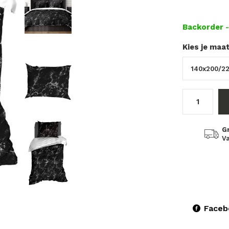
Backorder
Kies je maa
G
Va
Faceb