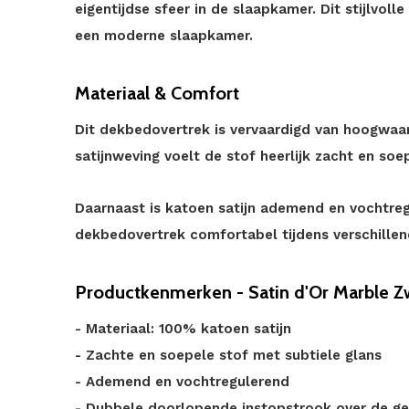
eigentijdse sfeer in de slaapkamer. Dit stijlvol
een moderne slaapkamer.
Materiaal & Comfort
Dit dekbedovertrek is vervaardigd van hoogwaard
satijnweving voelt de stof heerlijk zacht en soe
Daarnaast is katoen satijn ademend en vochtregu
dekbedovertrek comfortabel tijdens verschille
Productkenmerken - Satin d'Or Marble Z
- Materiaal: 100% katoen satijn
- Zachte en soepele stof met subtiele glans
- Ademend en vochtregulerend
- Dubbele doorlopende instopstrook over de ge