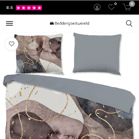
0
0
8.5