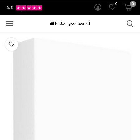
0
0
8.5