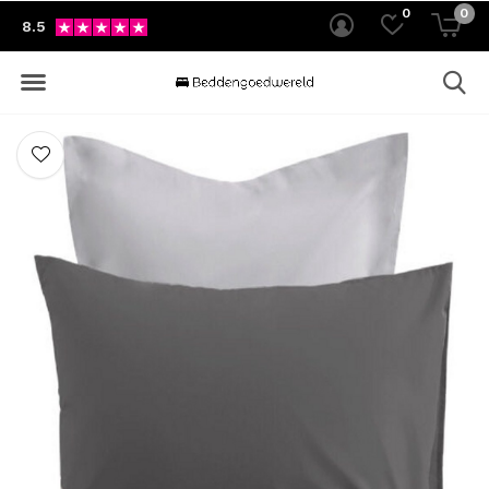
0
0
8.5