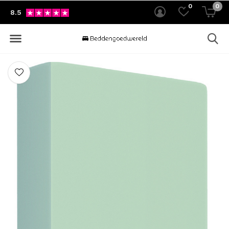
0
0
8.5