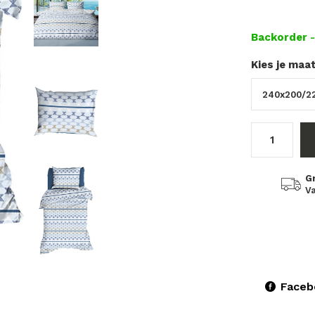
Backorder
Kies je maa
G
Va
Faceb