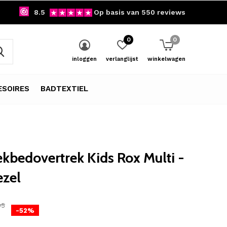
8.5
Op basis van 550 reviews
0
0
inloggen
verlanglijst
winkelwagen
SOIRES
BADTEXTIEL
kbedovertrek Kids Rox Multi -
ezel
95
-52%