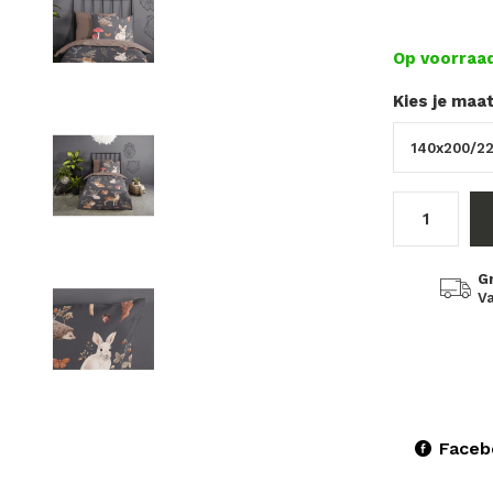
Op voorraa
Kies je maa
G
Va
Faceb