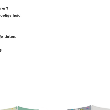
eren?
oelige huid.
e tinten.
?