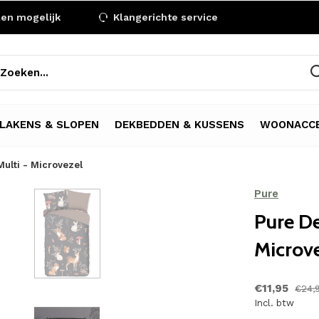
len mogelijk
Klangerichte service
LAKENS & SLOPEN
DEKBEDDEN & KUSSENS
WOONACCE
ulti - Microvezel
Pure
Pure De
Microv
€11,95
€24,
Incl. btw