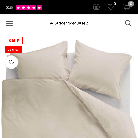
0
0
8.5
SALE
-29%