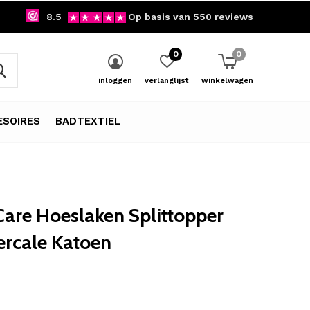
8.5
Op basis van 550 reviews
0
0
inloggen
verlanglijst
winkelwagen
SOIRES
BADTEXTIEL
are Hoeslaken Splittopper
ercale Katoen