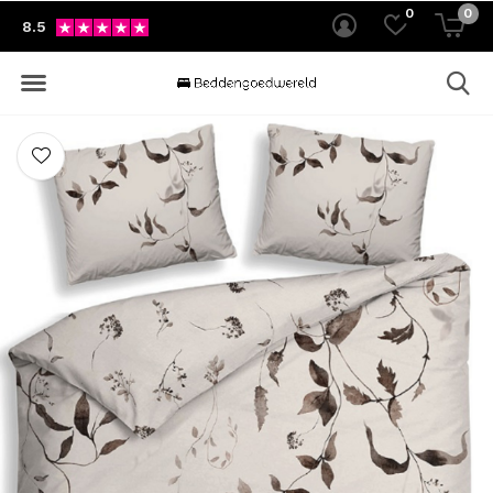
0
0
8.5