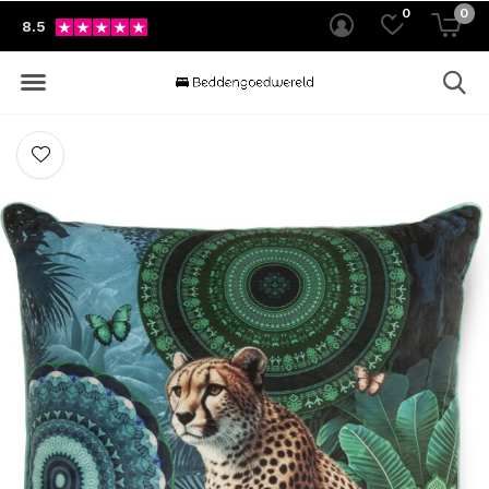
0
0
8.5