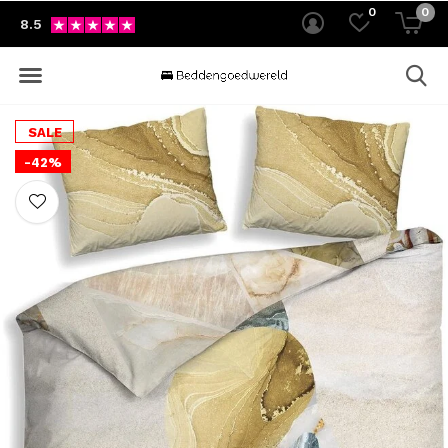
0
0
8.5
SALE
-42%